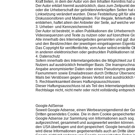
Kraft treten, in dem der Autor von den Inhalten Kenntnis hat
Der Autor erklärt hiermit ausdrücklich, dass zum Zeitpunkt de
oder die Urheberschaft der gelinkten/verknüpften Seiten hat de
Linksetzung verändert wurden. Diese Feststellung gilt für a
Diskussionsforen und Mailinglisten. Für illegale, fehlerhaft
entstehen, haftet allein der Anbieter der Seite, auf welche ve
3. Urheber- und Kennzeichenrecht
Der Autor ist bestrebt, in allen Publikationen die Urheberr
Videosequenzen und Texte zu nutzen oder auf lizenzfreie G
Alle innerhalb des Internetangebotes genannten und ggf. d
und den Besitzrechten der jeweiligen eingetragenen Eigentüm
Das Copyright für veröffentlichte, vom Autor selbst erstellt
in anderen elektronischen oder gedruckten Publikationen ist
4. Datenschutz
Sofern innerhalb des Internetangebotes die Möglichkeit zur 
Nutzers auf ausdrücklich freiwilliger Basis. Die Inanspruc
Angabe anonymisierter Daten oder eines Pseudonyms gestatt
Faxnummern sowie Emailadressen durch Drittezur Übersendung
Mails bei Verstössen gegen dieses Verbot sind ausdrücklich 
5. Rechtswirksamkeit dieses Haftungsausschlusses
Dieser Haftungsausschluss ist als Teil des Internetangebote
Rechtslage nicht, nicht mehr oder nicht vollständig entsprech
Google AdSense
Soweit Google Adsense, einen Werbeanzeigendienst der Google
Dritten gesendetes Cookie. Die in dem Cookie gespeicherte
Google Adsense zur Sammlung von Informationen auch sog. “
aufgezeichnet, gesammelt und ausgewertet werden können. 
den USA übertragen und dort gespeichert. Google benutzt d
wird diese Informationen gegebenenfalls auch an Dritte übert