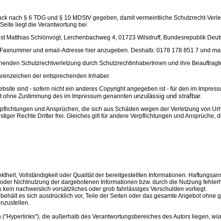
ruck nach § 6 TDG und § 10 MDStV gegeben, damit vermeintliche Schutzrecht-Verle
eite liegt die Verantwortung bei
ist Matthias Schlönvogt, Lerchenbachweg 4, 01723 Wilsdruff, Bundesrepublik Deut
 Faxnummer und email-Adresse hier anzugeben. Deshalb: 0178 178 851 7 und mail
henden Schutzrechtverletzung durch SchutzrechtinhaberInnen und ihre Beauftragte
renzeichen der entsprechenden Inhaber.
Website sind - sofern nicht ein anderes Copyright angegeben ist - für den im Impr
unzulässig und strafbar.
st ohne Zustimmung des im Impressum genannten
 Verpflichtungen und Ansprüchen, die sich aus Schäden wegen der Verletzung von U
stiger Rechte Dritter frei. Gleiches gilt für andere Verpflichtungen und Ansprüch
rektheit, Vollständigkeit oder Qualität der bereitgestellten Informationen. Haftung
ng oder Nichtnutzung der dargebotenen Informationen bzw. durch die Nutzung fehler
 kein nachweislich vorsätzliches oder grob fahrlässiges Verschulden vorliegt.
r behält es sich ausdrücklich vor, Teile der Seiten oder das gesamte Angebot ohn
nzustellen.
 ("Hyperlinks"), die außerhalb des Verantwortungsbereiches des Autors liegen, wür