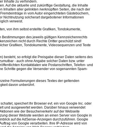
er Inhalte zu verhindern.
n. Auf die aktuelle und zukünftige Gestaltung, die Inhalte
n Inhalten aller gelinkten /verknüpften Seiten, die nach der
r Fremdeinträge in vom Autor eingerichteten Gästebüchern,
der Nichtnutzung solcherart dargebotener Informationen
iglich verweist.
en, von ihm selbst erstellte Grafiken, Tondokumente,
en Bestimmungen des jeweils gültigen Kennzeichenrechts
enzeichen nicht durch Rechte Dritter geschützt sind!
ng solcher Grafiken, Tondokumente, Videosequenzen und Texte
) besteht, so erfolgt die Preisgabe dieser Daten seitens des
d zumutbar - auch ohne Angabe solcher Daten bzw. unter
fentlichten Kontaktdaten wie Postanschriften, Telefon- und
iche Schritte gegen die Versender von sogenannten Spam-
einzelne Formulierungen dieses Textes der geltenden
igkeit davon unberührt.
altet, speichert Ihr Browser evt. ein von Google Inc. oder
melt und ausgewertet werden. Darüber hinaus verwendet
Aktionen wie der Besucherverkehr auf der Webseite
zung dieser Website werden an einen Server von Google in
Hinblick auf die AdSense-Anzeigen durchzuführen. Google
 Auftrag von Google verarbeiten. Ihre IP-Adresse wird von