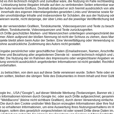
 und es ihm technisch möglich und zumutbar wäre, die Nutzung im Falle rechtswidrig
r Linksetzung keine illegalen Inhalte auf den zu verlinkenden Seiten erkennbar ware
r Autor keinerlei Einfluss. Deshalb distanziert er sich hiermit ausdrücklich von alle
lle innerhalb des eigenen Internetangebotes gesetzten Links und Verweise sowie fü
e oder unvollständige Inhalte und insbesondere für Schäden, die aus der Nutzung o
rwiesen wurde, nicht derjenige, der über Links auf die jeweilige Veröffentlichung led
echte der verwendeten Grafiken, Tondokumente, Videosequenzen und Texte zu beacht
rafiken, Tondokumente, Videosequenzen und Texte zurückzugreifen.
urch Dritte geschützten Marken- und Warenzeichen unterliegen uneingeschränkt d
er. Allein aufgrund der bloßen Nennung ist nicht der Schluss zu ziehen, dass Mark
e Objekte bleibt allein beim Autor der Seiten. Eine Vervielfältigung oder Verwendu
 ohne ausdrückliche Zustimmung des Autors nicht gestattet.
Eingabe persönlicher oder geschäftlicher Daten (Emailadressen, Namen, Anschriften
hnahme und Bezahlung aller angebotenen Dienste ist - soweit technisch möglich un
et. Die Nutzung der im Rahmen des Impressums oder vergleichbarer Angaben veröf
 vonnicht ausdrücklich angeforderten Informationen ist nicht gestattet. Rechtl
vorbehalten.
s zu betrachten, von dem aus auf diese Seite verwiesen wurde. Sofern Teile oder 
en sollten, bleiben die übrigen Teile des Dokumentes in ihrem Inhalt und ihrer Gült
 Inc., USA (“Google”), auf dieser Website Werbung (Textanzeigen, Banner etc.) sch
n Informationen können durch Google Inc. oder auch Dritte aufgezeichnet, gesam
WebBacons” (kleine nicht sichtbare Grafiken), durch deren Verwendung einfache 
Die durch den Cookie und/oder Web Bacon erzeugten Informationen über Ihre Nut
ie so erhaltenen Informationen, um eine Auswertung Ihres Nutzungsverhaltens im 
ragen, sofern dies gesetzlich vorgeschrieben ist oder soweit Dritte diese Daten im