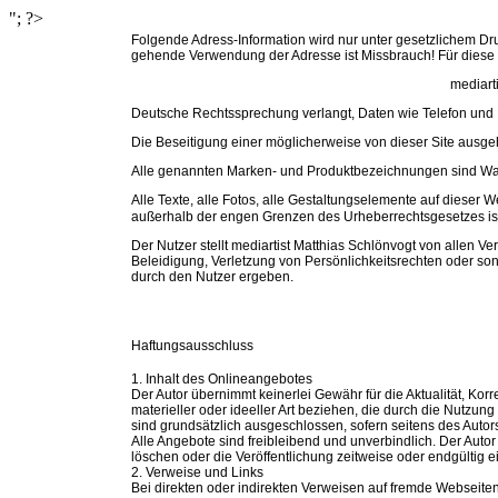
"; ?>
Folgende Adress-Information wird nur unter gesetzlichem D
gehende Verwendung der Adresse ist Missbrauch! Für diese S
mediart
Deutsche Rechtssprechung verlangt, Daten wie Telefon und
Die Beseitigung einer möglicherweise von dieser Site ausge
Alle genannten Marken- und Produktbezeichnungen sind Wa
Alle Texte, alle Fotos, alle Gestaltungselemente auf dieser 
außerhalb der engen Grenzen des Urheberrechtsgesetzes i
Der Nutzer stellt mediartist Matthias Schlönvogt von allen
Beleidigung, Verletzung von Persönlichkeitsrechten oder son
durch den Nutzer ergeben.
Haftungsausschluss
1. Inhalt des Onlineangebotes
Der Autor übernimmt keinerlei Gewähr für die Aktualität, Kor
materieller oder ideeller Art beziehen, die durch die Nutzu
sind grundsätzlich ausgeschlossen, sofern seitens des Autors
Alle Angebote sind freibleibend und unverbindlich. Der Auto
löschen oder die Veröffentlichung zeitweise oder endgültig ei
2. Verweise und Links
Bei direkten oder indirekten Verweisen auf fremde Webseiten