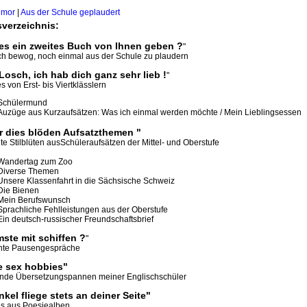
umor
|
Aus der Schule geplaudert
sverzeichnis:
es ein zweites Buch von Ihnen geben ?
"
h bewog, noch einmal aus der Schule zu plaudern
Losch, ich hab dich ganz sehr lieb !
"
 von Erst- bis Viertklässlern
Schülermund
Auzüge aus Kurzaufsätzen: Was ich einmal werden möchte / Mein Lieblingsessen
r dies blöden Aufsatzthemen "
e Stilblüten ausSchüleraufsätzen der Mittel- und Oberstufe
Wandertag zum Zoo
Diverse Themen
Unsere Klassenfahrt in die Sächsische Schweiz
Die Bienen
Mein Berufswunsch
Sprachliche Fehlleistungen aus der Oberstufe
Ein deutsch-russischer Freundschaftsbrief
ste mit schiffen ?
"
hte Pausengespräche
e sex hobbies"
rnde Übersetzungspannen meiner Englischschüler
nkel fliege stets an deiner Seite"
s aus Poesiealben