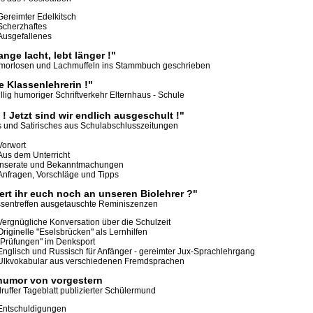
Gereimter Edelkitsch
Scherzhaftes
Ausgefallenes
ange lacht, lebt länger !"
orlosen und Lachmuffeln ins Stammbuch geschrieben
 Klassenlehrerin !"
llig humoriger Schriftverkehr Elternhaus - Schule
 ! Jetzt sind wir endlich ausgeschult !"
s und Satirisches aus Schulabschlusszeitungen
Vorwort
Aus dem Unterricht
Inserate und Bekanntmachungen
Anfragen, Vorschläge und Tipps
ert ihr euch noch an unseren Biolehrer ?"
ssentreffen ausgetauschte Reminiszenzen
Vergnügliche Konversation über die Schulzeit
Originelle "Eselsbrücken" als Lernhilfen
"Prüfungen" im Denksport
Englisch und Russisch für Anfänger - gereimter Jux-Sprachlehrgang
Ulkvokabular aus verschiedenen Fremdsprachen
humor von vorgestern
ruffer Tageblatt publizierter Schülermund
Entschuldigungen