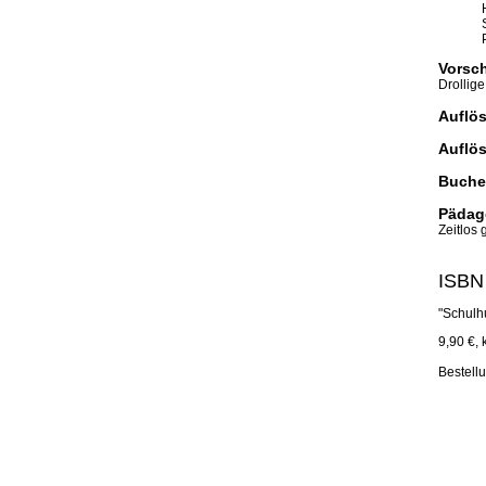
Vorsc
Drollig
Auflö
Auflö
Buche
Pädag
Zeitlos 
ISBN
"Schulh
9,90 €,
Bestell