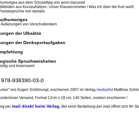
Humoriges aus dem Schulalltag von anno dazumal
Stilblüten aus Kurzaufsätzen: Unser Klassenzimmer / Was ich über die Kuh weiß
Poesiesprüche von damals
hulhumoriges
e Äußerungen von Vorschulkindern
sungen der Ulksätze
sungen der Denksportaufgaben
mpfehlung
ogische Spruchweisheiten
gültig und lesenswert
 978-938390-03-0
umor" von Eugen Schlönvogt, erschienen 2007 im Verlag
mediartist
Matthias Schlö
 kostenloser Versand, Format 12cm x 18 cm, 140 Seiten, soeben erschienen !
mail direkt beim Verlag
ung per
, Bei einer Bestellung per mail öffnet sich Ihr