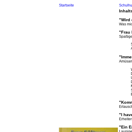
Startseite
Schulh
Inhalt
"Wird 
Was mic
"Frau 
Spaßiges
"Imme
Amüsant
"Komm
Erlausc
"I hav
Erheite
"Ein E
Launige