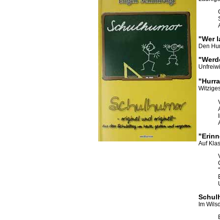
"Wer l
Den Hum
"Werde
Unfreiwi
"Hurra
Witzige
"Erinn
Auf Kla
Schul
Im Wilsd