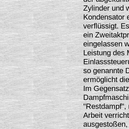
Zylinder und 
Kondensator 
verflüssigt. E
ein Zweitaktp
eingelassen wi
Leistung des 
Einlasssteuer
so genannte 
ermöglicht di
Im Gegensatz 
Dampfmaschin
"Restdampf",
Arbeit verricht
ausgestoßen,