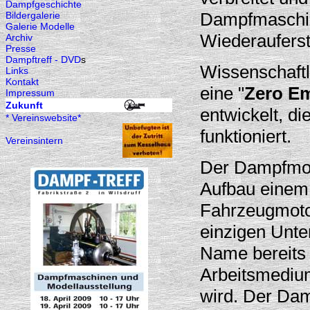
Dampfgeschichte
Dampfmaschine
Bildergalerie
Galerie Modelle
Wiederaufers
Archiv
Presse
Dampftreff - DVD
s
Wissenschaftl
Links
Kontakt
eine "
Zero Em
Impressum
Zukunft
entwickelt, d
* Vereinswebsite*
funktioniert.
Vereinsintern
Der Dampfmot
Aufbau einem 
Fahrzeugmotor
einzigen Unte
Name bereits 
Arbeitsmediu
wird. Der Dam