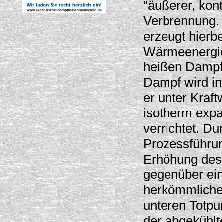
"äußerer, kont
Verbrennung.
erzeugt hierbe
Wärmeenergie
heißen Dampf 
Dampf wird in
er unter Kraf
isotherm expa
verrichtet. Du
Prozessführun
Erhöhung des
gegenüber e
herkömmlicher
unteren Totpu
der abgekühl