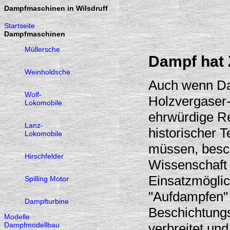
Dampfmaschinen in Wilsdruff
Startseite
Dampfmaschinen
Müllersche
Dampf hat 
Weinholdsche
Auch wenn Da
Wolf-
Holzvergaser-
Lokomobile
ehrwürdige R
Lanz-
historischer T
Lokomobile
müssen, besch
Hirschfelder
Wissenschaft
Einsatzmöglic
Spilling Motor
"Aufdampfen" 
Dampfturbine
Beschichtungs
Modelle
Dampfmodellbau
verbreitet un