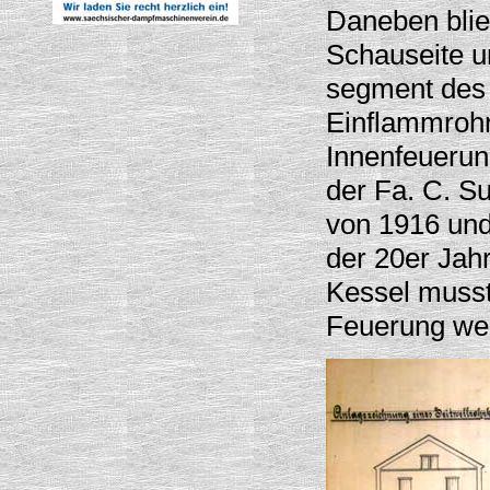
Daneben blie
Schauseite u
segment des 
Einflammrohr
Innenfeueru
der Fa. C. S
von 1916 und
der 20er Jahr
Kessel musst
Feuerung we