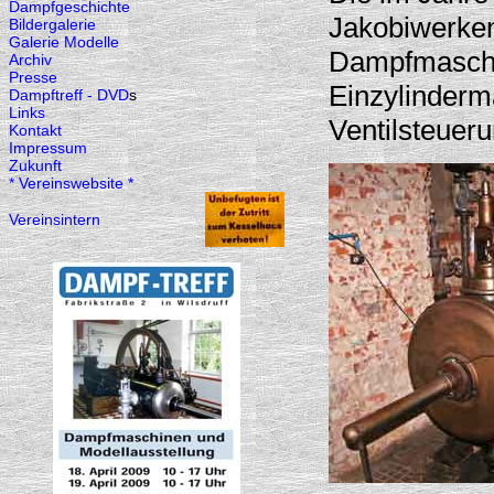
Dampfgeschichte
Jakobiwerken
Bildergalerie
Galerie Modelle
Dampfmaschin
Archiv
Presse
Einzylinderm
Dampftreff - DVD
s
Links
Ventilsteuer
Kontakt
Impressum
Zukunft
* Vereinswebsite *
Vereinsintern