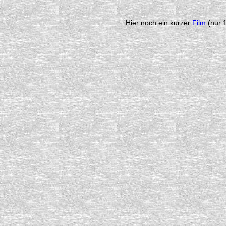
Hier noch ein kurzer
Film
(nur 