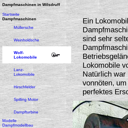
Dampfmaschinen in Wilsdruff
Startseite
Dampfmaschinen
Ein Lokomobil 
Müllersche
Dampfmaschin
sind sehr sel
Weinholdsche
Dampfmaschine
Wolf-
Betriebsgelän
Lokomobile
Lokomobile vo
Lanz-
Natürlich wa
Lokomobile
vonnöten, um
Hirschfelder
perfektes Ers
Spilling Motor
Dampfturbine
Modelle
Dampfmodellbau