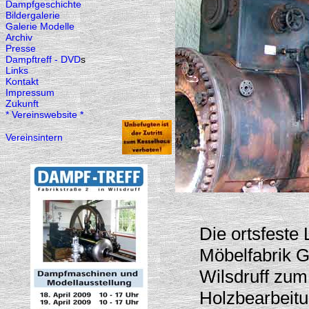
Dampfgeschichte
Bildergalerie
Galerie Modelle
Archiv
Presse
Dampftreff - DVD
s
Links
Kontakt
Impressum
Zukunft
* Vereinswebsite *
Vereinsintern
Die ortsfeste 
Möbelfabrik G
Wilsdruff zum
Holzbearbeit